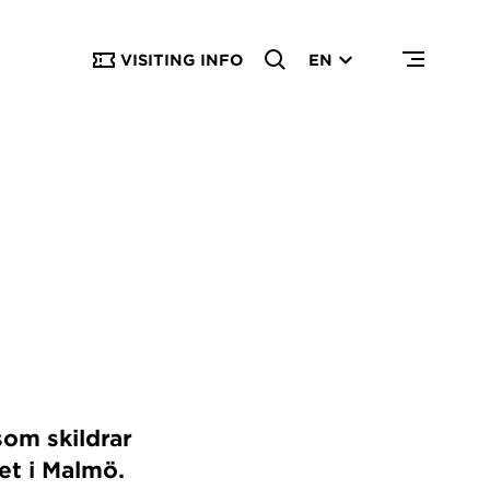
VISITING INFO
EN
som skildrar
et i Malmö.