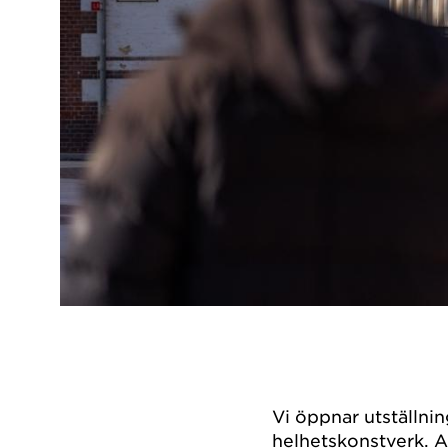
Vi öppnar utställn
helhetskonstverk. 