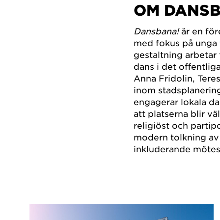
OM DANSB
Dansbana!
är en för
med fokus på unga 
gestaltning arbetar 
dans i det offentlig
Anna Fridolin, Ter
inom stadsplanering
engagerar lokala da
att platserna blir 
religiöst och partip
modern tolkning av
inkluderande mötes